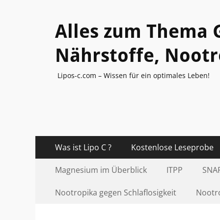
Alles zum Thema G
Nährstoffe, Noot
Lipos-c.com – Wissen für ein optimales Leben!
Primäres
Zum
Was ist Lipo C ?
Kostenlose Leseprobe
Inhalt
Menü
Sekundär-
Zum
springen
Magnesium im Überblick
ITPP
SNAP
Inhalt
Menü
springen
Nootropika gegen Schlaflosigkeit
Nootro