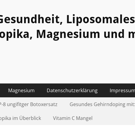
esundheit, Liposomales 
ropika, Magnesium und m
Magnesium
Datenschutzerklärung
Impressu
-8 ungifitger Botoxersatz
Gesundes Gehirndoping mit:
pika im Überblick
Vitamin C Mangel