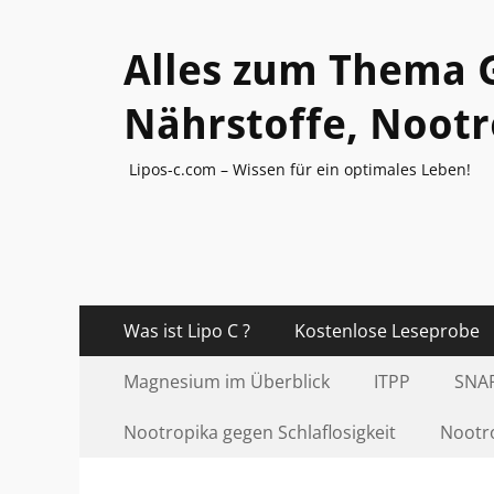
Alles zum Thema G
Nährstoffe, Noot
Lipos-c.com – Wissen für ein optimales Leben!
Primäres
Zum
Was ist Lipo C ?
Kostenlose Leseprobe
Inhalt
Menü
Sekundär-
Zum
springen
Magnesium im Überblick
ITPP
SNAP
Inhalt
Menü
springen
Nootropika gegen Schlaflosigkeit
Nootro