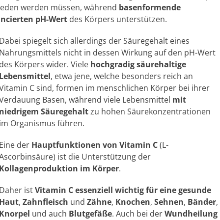
chieden werden müssen, während
basenformende
ncierten pH-Wert
des Körpers unterstützen.
Dabei spiegelt sich allerdings der Säuregehalt eines
Nahrungsmittels nicht in dessen Wirkung auf den pH-Wert
des Körpers wider. Viele
hochgradig säurehaltige
Lebensmittel
, etwa jene, welche besonders reich an
Vitamin C sind, formen im menschlichen Körper bei ihrer
Verdauung Basen, während viele Lebensmittel
mit
niedrigem Säuregehalt
zu hohen Säurekonzentrationen
im Organismus führen.
Eine der
Hauptfunktionen von Vitamin C
(L-
Ascorbinsäure) ist die Unterstützung der
Kollagenproduktion im Körper
.
Daher ist
Vitamin C essenziell wichtig für eine gesunde
Haut
,
Zahnfleisch
und
Zähne
,
Knochen
,
Sehnen
,
Bänder
,
Knorpel
und auch
Blutgefäße
. Auch bei der
Wundheilung