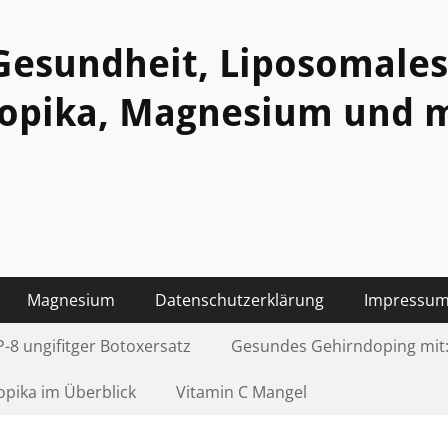
esundheit, Liposomales 
ropika, Magnesium und m
Magnesium
Datenschutzerklärung
Impressu
-8 ungifitger Botoxersatz
Gesundes Gehirndoping mit:
pika im Überblick
Vitamin C Mangel