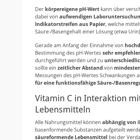
Der
körpereigene pH-Wert
kann über versc
dabei von
aufwendigen Laboruntersuchu
Indikatorstreifen aus Papier
, welche mitte
Säure-/Basengehalt einer Lösung (etwa Urin)
Gerade am Anfang der Einnahme von
hochd
Bestimmung des pH-Wertes
sehr empfehle
durchgeführt werden und zu
unterschiedli
sollte ein
zeitlicher Abstand
von
mindesten
Messungen des pH-Wertes Schwankungen auft
für eine funktionsfähige Säure-/Basenreg
Vitamin C in Interaktion m
Lebensmitteln
Alle Nahrungsmittel können
abhängig von i
basenformende Substanzen aufgeteilt werden.
säureformende Lebensmittel
bei der Ver