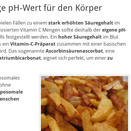
ge pH-Wert für den Körper
vielen Fällen zu einem
stark erhöhten Säuregehalt
im
osierten Vitamin C Mengen sollte deshalb der
eigene pH-
s festgestellt werden. Ein
hoher Säuregehalt
im Blut
s ein
Vitamin-C-Präparat
zusammen mit einer basischen
wird. Das sogenannte
Ascorbinsäurenascorbat
, eine
atriumbicarbonat
, eignet sich perfekt, um einer
zu
posomales
ohne
iposomale
Menschen