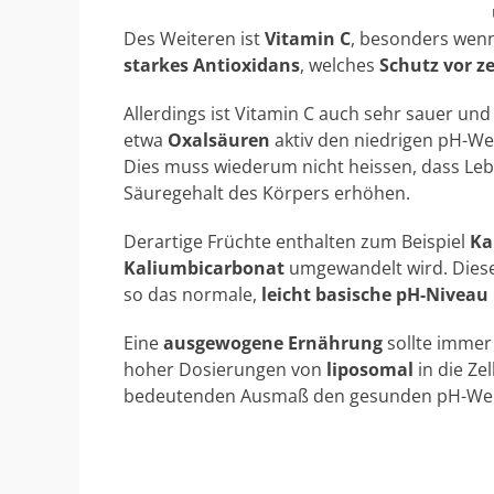
Des Weiteren ist
Vitamin C
, besonders wenn 
starkes Antioxidans
, welches
Schutz vor
z
Allerdings ist Vitamin C auch sehr sauer u
etwa
Oxalsäuren
aktiv den niedrigen pH-We
Dies muss wiederum nicht heissen, dass Leb
Säuregehalt des Körpers erhöhen.
Derartige Früchte enthalten zum Beispiel
Ka
Kaliumbicarbonat
umgewandelt wird. Dies
so das normale,
leicht basische pH-Nivea
Eine
ausgewogene Ernährung
sollte immer
hoher Dosierungen von
liposomal
in die Ze
bedeutenden Ausmaß den gesunden pH-Wer