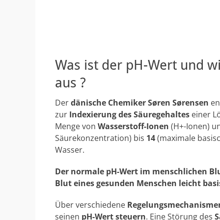
Was ist der pH-Wert und wi
aus ?
Der
dänische Chemiker Søren Sørensen
ent
zur
Indexierung des Säuregehaltes
einer Lö
Menge von
Wasserstoff-Ionen
(H+-Ionen) un
Säurekonzentration) bis
14
(maximale basisc
Wasser.
Der normale pH-Wert im menschlichen Blut 
Blut eines gesunden Menschen leicht basis
Über verschiedene
Regelungsmechanisme
seinen
pH-Wert steuern
. Eine Störung des
S